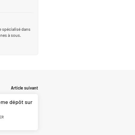
e spécialisé dans
ines à sous.
Article suivant
0ème dépôt sur
ER