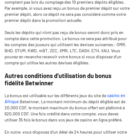
comptent pas lors du comptage des 10 premiers dépôts éligibles.
Par exemple, si vous avez reçu un bonus de premier dépôt sur votre
premier dépôt, alors ce dépôt ne sera pas considéré comme votre
premier dépôt dans la promotion actuelle.
Seuls les dépôts qui n’ont pas reçu de bonus seront donc pris en
compte dans cette promotion. Le bonus ne sera pas attribué pour
les comptes des joueurs qui utilisent les devises suivantes : OMR,
BHD, QTUM, KWD, mBT, ZEC, XMR, LTC, DASH, ETH, XAU. Vous
pouvez en revanche recevoir votre bonus si vous disposez d’un
compte qui utilise les autres devises éligibles.
Autres conditions d’utilisation du bonus
fidélité Betwinner
Le bonus est utilisable sur les différents jeux du site de
casino en
Afrique
Betwinner. Le montant minimum du dépôt éligible est de
20,000 CDF, le montant maximum du bonus offert est plafonné à
620,000 CDF. Une fois crédité dans votre compte, vous devez
utiliser 35 fois le bonus dans vos jeux de casino en ligne préféré.
En outre, vous disposez d’un délai de 24 heures pour utiliser votre