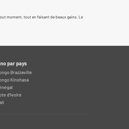
tout moment, tout en faisant de beaux gains. Le
no par pays
ngo Brazzaville
ongo Kinshasa
énégal
te d’Ivoire
li