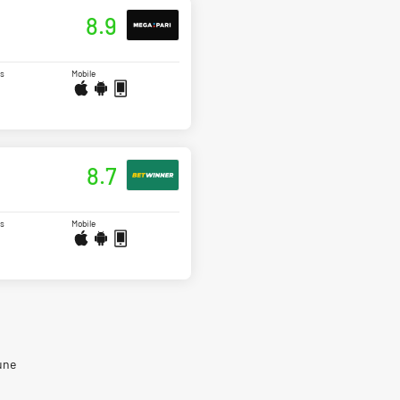
8.9
s
Mobile
8.7
s
Mobile
cune