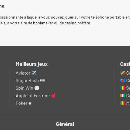
une
passionnante à laquelle vous pouvez jouer sur votre téléphone portable à 
le sur votre site de bookmaker ou de casino préféré.
Meilleurs jeux
Casi
Aviator
Co
Sugar Rush
C
Spin Win
S
Apple of Fortune
Co
Poker ♣️
Ma
Général