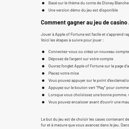
Basé sur le thème du conte de Disney Blanch
Une version démo du jeu est disponible
Comment gagner au jeu de casino 
Jouer à Apple of Fortune est facile et s’apprend r
Voici les étapes à suivre pour jouer :
Connectez-vous ou créez un nouveau compte d
Déposez de l’argent sur votre compte
Ouvrez l’onglet Apple of Fortune sur la page d’
Placez votre mise
Vous pouvez appuyer sur le point d’exclamation
Appuyez sur le bouton vert “Play” pour comm
Lorsque vous choisissez une bonne pomme, vo
Vous pouvez encaisser avant d’ouvrir une ma
Le but du jeu est de choisir les cases contenant 
fur et à mesure que vous avancez dans le jeu. Dan