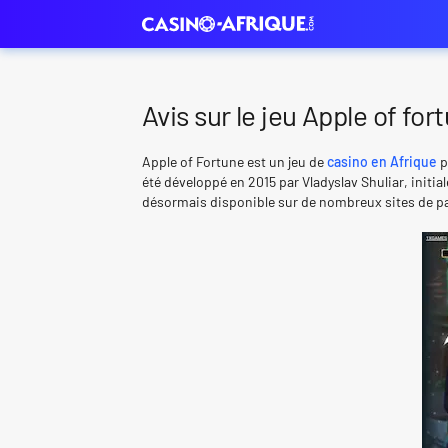
Avis sur le jeu Apple of for
Apple of Fortune est un jeu de
casino en Afrique
p
été développé en 2015 par Vladyslav Shuliar, initia
désormais disponible sur de nombreux sites de pa