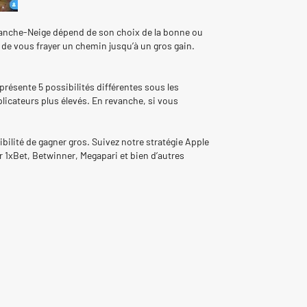
Blanche-Neige dépend de son choix de la bonne ou
 de vous frayer un chemin jusqu’à un gros gain.
résente 5 possibilités différentes sous les
licateurs plus élevés. En revanche, si vous
bilité de gagner gros. Suivez notre stratégie Apple
r 1xBet, Betwinner, Megapari et bien d’autres