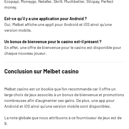
Ecopayz, Moneygo, Neteller, Skrill, Muchbetter, Sticpay, Perfect
money.
Est-ce qu’il y a une application pour Android ?
Oui, Melbet affiche une appli pour Android et iOS ainsi qu’une
version mobile.
Un bonus de bienvenue pour le casino est-il présent ?
En effet, une offre de bienvenue pour le casino est disponible pour
chaque nouveau joueur.
Conclusion sur Melbet casino
Melbet casino est un bookie que l’on recommande car il offre un
large choix de jeux associés à un bonus de bienvenue et promotions
nombreuses afin d’augmenter ses gains. De plus, une app pour
Android et iOS ainsi qu’une version mobile sont disponibles.
La note globale que nous attribuons à ce fournisseur de jeux est de
9.