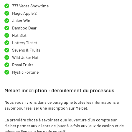
777 Vegas Showtime
Magic Apple 2
Joker Win
Bamboo Bear
Hot Slot
Lottery Ticket
Sevens & Fruits
Wild Joker Hot
Royal Fruits
Mystic Fortune
Melbet inscription : déroulement du processus
Nous vous livrons dans ce paragraphe toutes les informations à
savoir pour réaliser une inscription sur Melbet.
La première chose à savoir est que l’ouverture d’un compte sur
Melbet permet aux clients de jouer à la fois aux jeux de casino et de
miser en ligne sur les paris sportif.