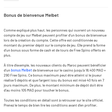
Bonus de bienvenue Melbet
Comme expliqué plus haut, les personnes qui ouvrent un nouveau
compte de jeu sur Melbet peuvent profiter d’un bonus de bienvenue
lors de la création du compte. Cette offre est conditionnée au
montant du premier dépôt sur le compte de jeu. Elle prend la forme
d’un bonus sous forme de cash et de tours de Free Spins offerts en
plus.
À titre d’exemple, les nouveaux clients du Maroc peuvent bénéficier
d’un
bonus Melbet
de bienvenue sur le casino jusqu’à 18,400 MAD +
290 Free Spins. Ce bonus maximum peut être atteint si le joueur
réalise 5 dépôts et que l’argent issu du bonus est misé 40 fois en 7
jours maximum. De plus, le montant minimum de dépôt doit être
d’au moins 105 MAD pour toucher le bonus.
Toutes les conditions en détail sont à retrouver sur le site officiel.
Prenez le temps de bien lire les conditions avant d’en profiter.