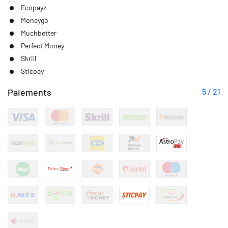
Ecopayz
Moneygo
Muchbetter
Perfect Money
Skrill
Sticpay
Paiements
5
/
21