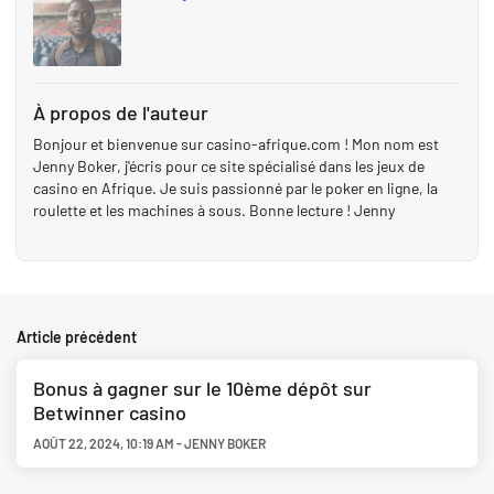
À propos de l'auteur
Bonjour et bienvenue sur casino-afrique.com ! Mon nom est
Jenny Boker, j'écris pour ce site spécialisé dans les jeux de
casino en Afrique. Je suis passionné par le poker en ligne, la
roulette et les machines à sous. Bonne lecture ! Jenny
Article précédent
Bonus à gagner sur le 10ème dépôt sur
Betwinner casino
AOÛT 22, 2024
,
10:19 AM
-
JENNY BOKER