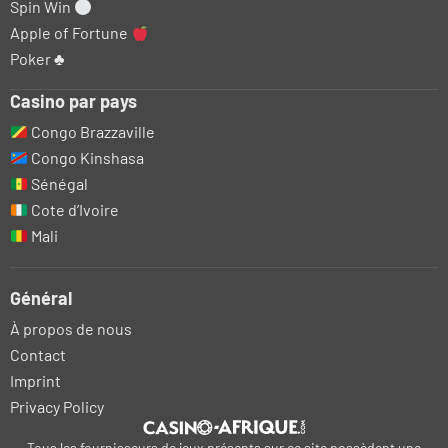
Spin Win
Apple of Fortune
Poker ♣️
Casino par pays
Congo Brazzaville
Congo Kinshasa
Sénégal
Cote d’Ivoire
Mali
Général
À propos de nous
Contact
Imprint
Privacy Policy
Tous les fournisseurs de jeux présents sur ce site possèdent une