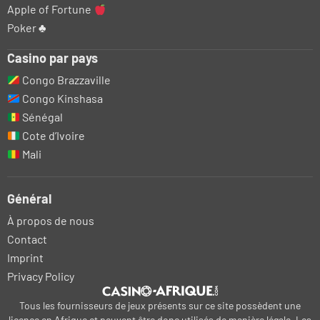
Apple of Fortune
Poker ♣️
Casino par pays
Congo Brazzaville
Congo Kinshasa
Sénégal
Cote d’Ivoire
Mali
Général
À propos de nous
Contact
Imprint
Privacy Policy
Tous les fournisseurs de jeux présents sur ce site possèdent une
licence en Afrique et peuvent être donc utilisés de manière légale. Les