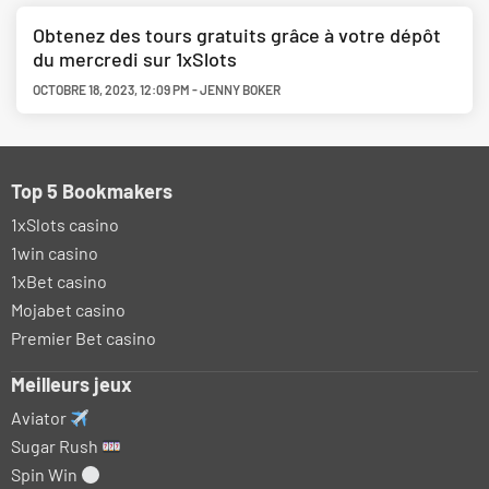
Obtenez des tours gratuits grâce à votre dépôt
du mercredi sur 1xSlots
OCTOBRE 18, 2023
,
12:09 PM
-
JENNY BOKER
Top 5 Bookmakers
1xSlots casino
1win casino
1xBet casino
Mojabet casino
Premier Bet casino
Meilleurs jeux
Aviator
Sugar Rush
Spin Win