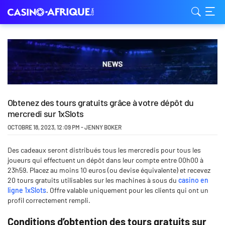
Obtenez des tours gratuits grâce à votre dépôt du
mercredi sur 1xSlots
OCTOBRE 18, 2023
,
12:09 PM
-
JENNY BOKER
Des cadeaux seront distribués tous les mercredis pour tous les
joueurs qui effectuent un dépôt dans leur compte entre 00h00 à
23h59. Placez au moins 10 euros (ou devise équivalente) et recevez
20 tours gratuits utilisables sur les machines à sous du
casino en
ligne 1xSlots
. Offre valable uniquement pour les clients qui ont un
profil correctement rempli.
Conditions d’obtention des tours gratuits sur