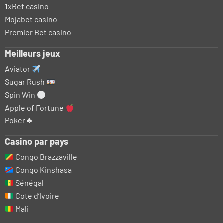
1xBet casino
Mojabet casino
Premier Bet casino
Meilleurs jeux
Aviator
Sugar Rush
Spin Win
Apple of Fortune
Poker ♣️
Casino par pays
Congo Brazzaville
Congo Kinshasa
Sénégal
Cote d’Ivoire
Mali