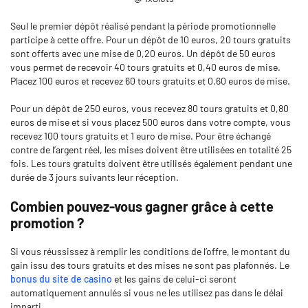
Seul le premier dépôt réalisé pendant la période promotionnelle
participe à cette offre. Pour un dépôt de 10 euros, 20 tours gratuits
sont offerts avec une mise de 0,20 euros. Un dépôt de 50 euros
vous permet de recevoir 40 tours gratuits et 0,40 euros de mise.
Placez 100 euros et recevez 60 tours gratuits et 0,60 euros de mise.
Pour un dépôt de 250 euros, vous recevez 80 tours gratuits et 0,80
euros de mise et si vous placez 500 euros dans votre compte, vous
recevez 100 tours gratuits et 1 euro de mise. Pour être échangé
contre de l’argent réel, les mises doivent être utilisées en totalité 25
fois. Les tours gratuits doivent être utilisés également pendant une
durée de 3 jours suivants leur réception.
Combien pouvez-vous gagner grâce à cette
promotion ?
Si vous réussissez à remplir les conditions de l’offre, le montant du
gain issu des tours gratuits et des mises ne sont pas plafonnés. Le
bonus du site de casino
et les gains de celui-ci seront
automatiquement annulés si vous ne les utilisez pas dans le délai
imparti.