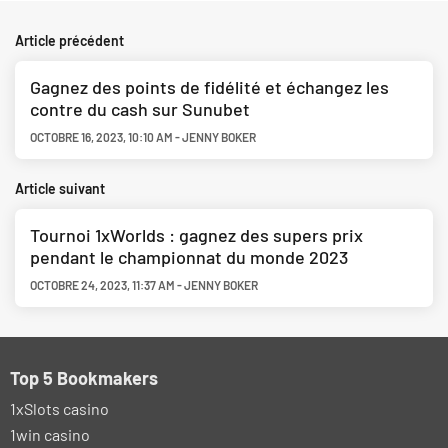
Article précédent
Gagnez des points de fidélité et échangez les
contre du cash sur Sunubet
OCTOBRE 16, 2023
,
10:10 AM
-
JENNY BOKER
Article suivant
Tournoi 1xWorlds : gagnez des supers prix
pendant le championnat du monde 2023
OCTOBRE 24, 2023
,
11:37 AM
-
JENNY BOKER
Top 5 Bookmakers
1xSlots casino
1win casino