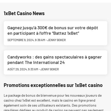
1xBet Casino News
Gagnez jusqu’à 300€ de bonus sur votre dépôt
en participant à l’offre “Battez 1xBet”
SEPTEMBRE 9, 2024
,
9:39 AM
-
JENNY BOKER
Candyworks : des gains spectaculaires à gagner
pendant The International 24
AOÛT 29, 2024
,
9:33 AM
-
JENNY BOKER
Promotions exceptionnelles sur 1xBet casino
Le package de bonus de bienvenue pour les nouveaux joueurs de
casino chez 1xBet est excellent, mais le casino en ligne prend
également soin de ses utilisateurs existants. Des promotions
régulières dédiées au produit de casino ne peuvent pas seulement