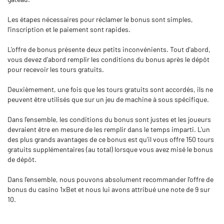
Les étapes nécessaires pour réclamer le bonus sont simples,
l'inscription et le paiement sont rapides.
L'offre de bonus présente deux petits inconvénients. Tout d'abord,
vous devez d'abord remplir les conditions du bonus après le dépôt
pour recevoir les tours gratuits.
Deuxièmement, une fois que les tours gratuits sont accordés, ils ne
peuvent être utilisés que sur un jeu de machine à sous spécifique.
Dans l'ensemble, les conditions du bonus sont justes et les joueurs
devraient être en mesure de les remplir dans le temps imparti. L'un
des plus grands avantages de ce bonus est qu'il vous offre 150 tours
gratuits supplémentaires (au total) lorsque vous avez misé le bonus
de dépôt.
Dans l'ensemble, nous pouvons absolument recommander l'offre de
bonus du casino 1xBet et nous lui avons attribué une note de 9 sur
10.