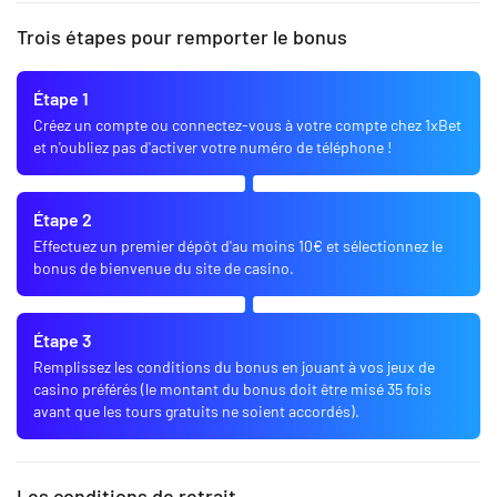
Trois étapes pour remporter le bonus
Étape 1
Créez un compte ou connectez-vous à votre compte chez 1xBet
et n'oubliez pas d'activer votre numéro de téléphone !
Étape 2
Effectuez un premier dépôt d'au moins 10€ et sélectionnez le
bonus de bienvenue du site de casino.
Étape 3
Remplissez les conditions du bonus en jouant à vos jeux de
casino préférés (le montant du bonus doit être misé 35 fois
avant que les tours gratuits ne soient accordés).
Les conditions de retrait