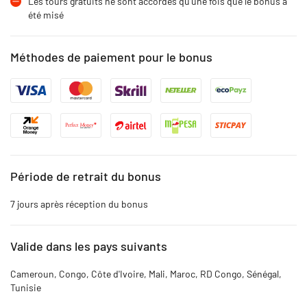
Les tours gratuits ne sont accordés qu'une fois que le bonus a
été misé
Méthodes de paiement pour le bonus
Période de retrait du bonus
7 jours après réception du bonus
Valide dans les pays suivants
Cameroun, Congo, Côte d'Ivoire, Mali, Maroc, RD Congo, Sénégal,
Tunisie