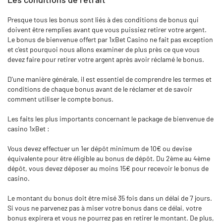
Presque tous les bonus sont liés à des conditions de bonus qui
doivent être remplies avant que vous puissiez retirer votre argent.
Le bonus de bienvenue offert par 1xBet Casino ne fait pas exception
et c'est pourquoi nous allons examiner de plus près ce que vous
devez faire pour retirer votre argent après avoir réclamé le bonus.
D'une manière générale, il est essentiel de comprendre les termes et
conditions de chaque bonus avant de le réclamer et de savoir
comment utiliser le compte bonus.
Les faits les plus importants concernant le package de bienvenue de
casino 1xBet :
Vous devez effectuer un 1er dépôt minimum de 10€ ou devise
équivalente pour être éligible au bonus de dépôt. Du 2ème au 4ème
dépôt, vous devez déposer au moins 15€ pour recevoir le bonus de
casino.
Le montant du bonus doit être misé 35 fois dans un délai de 7 jours.
Si vous ne parvenez pas à miser votre bonus dans ce délai, votre
bonus expirera et vous ne pourrez pas en retirer le montant. De plus,