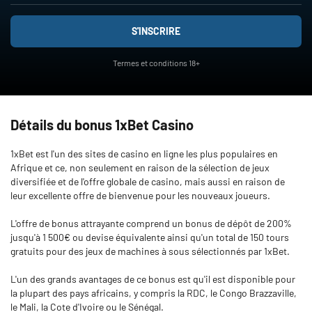
S'INSCRIRE
Termes et conditions 18+
Détails du bonus️ 1xBet Casino
1xBet est l'un des sites de casino en ligne les plus populaires en
Afrique et ce, non seulement en raison de la sélection de jeux
diversifiée et de l'offre globale de casino, mais aussi en raison de
leur excellente offre de bienvenue pour les nouveaux joueurs.
L'offre de bonus attrayante comprend un bonus de dépôt de 200%
jusqu'à 1 500€ ou devise équivalente ainsi qu'un total de 150 tours
gratuits pour des jeux de machines à sous sélectionnés par 1xBet.
L'un des grands avantages de ce bonus est qu'il est disponible pour
la plupart des pays africains, y compris la RDC, le Congo Brazzaville,
le Mali, la Cote d'Ivoire ou le Sénégal.