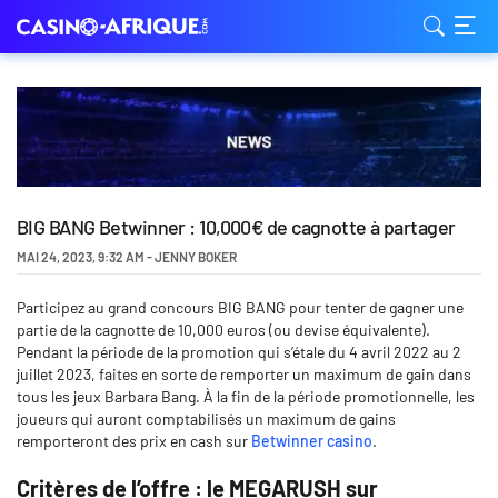
BIG BANG Betwinner : 10,000€ de cagnotte à partager
MAI 24, 2023
,
9:32 AM
-
JENNY BOKER
Participez au grand concours BIG BANG pour tenter de gagner une
partie de la cagnotte de 10,000 euros (ou devise équivalente).
Pendant la période de la promotion qui s’étale du 4 avril 2022 au 2
juillet 2023, faites en sorte de remporter un maximum de gain dans
tous les jeux Barbara Bang. À la fin de la période promotionnelle, les
joueurs qui auront comptabilisés un maximum de gains
remporteront des prix en cash sur
Betwinner casino
.
Critères de l’offre : le MEGARUSH sur