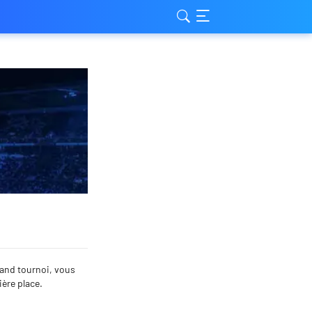
grand tournoi, vous
ère place.