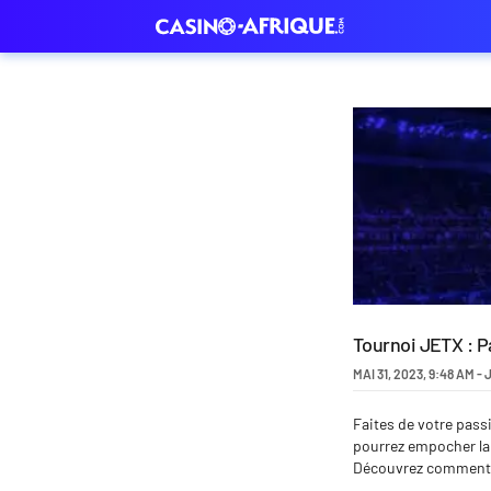
Tournoi JETX : Pa
MAI 31, 2023
,
9:48 AM
-
Faites de votre passi
pourrez empocher la 
Découvrez comment f