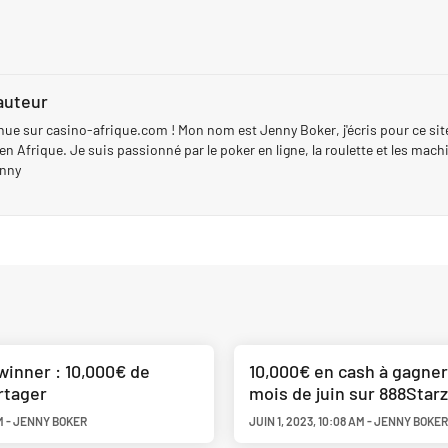
'auteur
nue sur casino-afrique.com ! Mon nom est Jenny Boker, j'écris pour ce sit
 en Afrique. Je suis passionné par le poker en ligne, la roulette et les mach
enny
inner : 10,000€ de
10,000€ en cash à gagner
rtager
mois de juin sur 888Starz
M
-
JENNY BOKER
JUIN 1, 2023
,
10:08 AM
-
JENNY BOKER