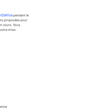
et2africa
pendant le
ions proposées pour
en cours. Vous
 votre mise.
ferme