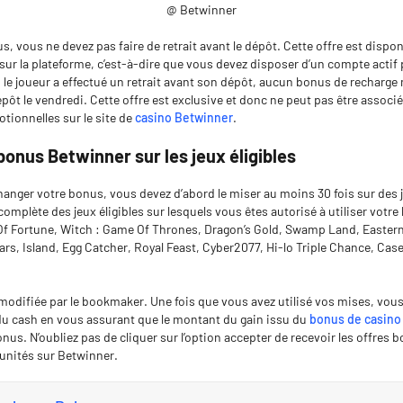
@ Betwinner
s, vous ne devez pas faire de retrait avant le dépôt. Cette offre est disp
sur la plateforme, c’est-à-dire que vous devez disposer d’un compte actif
 le joueur a effectué un retrait avant son dépôt, aucun bonus de recharge n
épôt le vendredi. Cette offre est exclusive et donc ne peut pas être assoc
tionnelles sur le site de
casino Betwinner
.
 bonus Betwinner sur les jeux éligibles
anger votre bonus, vous devez d’abord le miser au moins 30 fois sur des j
omplète des jeux éligibles sur lesquels vous êtes autorisé à utiliser votre
Of Fortune, Witch : Game Of Thrones, Dragon’s Gold, Swamp Land, Easter
rs, Island, Egg Catcher, Royal Feast, Cyber2077, Hi-lo Triple Chance, Cas
e modifiée par le bookmaker. Une fois que vous avez utilisé vos mises, vo
du cash en vous assurant que le montant du gain issu du
bonus de casino
nus. N’oubliez pas de cliquer sur l’option accepter de recevoir les offres 
nités sur Betwinner.