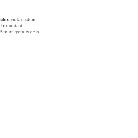
ble dans la section
. Le montant
 tours gratuits de la