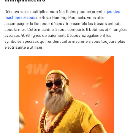
Découvrez les multiplicateurs Net Gains pour ce premier
jeu des
machines à sous
de Relax Gaming. Pour cela, vous allez
accompagner le lion pour découvrir ensemble les trésors enfouis
sous la mer. Cette machine à sous comporte 6 bobines et 4 rangées
avec ses 4096 lignes de paiement. Découvrez également les
symboles spéciaux qui rendent cette machine à sous toujours plus
électrisante à utiliser.