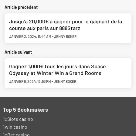
Article précédent
Jusqu’à 20,000€ à gagner pour le gagnant de la
course aux paris sur 888Starz
JANVIER 2, 2024
,
11:44 AM
-
JENNY BOKER
Article suivant
Gagnez 1,000€ tous les jours dans Space
Odyssey et Winter Win a Grand Rooms
JANVIER 8, 2024
,
12:53 PM
-
JENNY BOKER
Top 5 Bookmakers
1xSlots casino
1win casino
1xBet casino