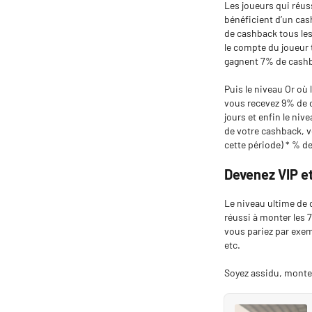
Les joueurs qui réus
bénéficient d’un cas
de cashback tous les
le compte du joueur t
gagnent 7% de cashbac
Puis le niveau Or où 
vous recevez 9% de c
jours et enfin le ni
de votre cashback, v
cette période) * % d
Devenez VIP e
Le niveau ultime de 
réussi à monter les 
vous pariez par exe
etc.
Soyez assidu, montez