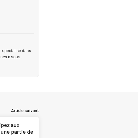
e spécialisé dans
ines à sous.
Article suivant
ipez aux
 une partie de