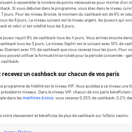
sissent à rassembler le nombre de points nécessaires pour monter d’un niv
hback. Si vous débutez dans le programme, vous êtes dans le niveau cuiv
 7 jours. Pour les niveau Bronze, le montant du cashback est de 6% et celu
ous les 6 jours. Le niveau suivant est le niveau argent, les joueurs qui son
k et celui-ci est crédité tous les 5 jours.
le joueur reçoit 8% de cashback tous les 4 jours. Vous arrivez ensuite dans
ashback tous les 3 jours. Le niveau Saphir est le suivant avec 10% de cas
veau Diamant avec 11% de cashback que vous recevez tous les jours. Pour c
ous pouvez utiliser la formule (mise totale pour la période concernée – ga
e cashback.
t recevez un cashback sur chacun de vos paris
ce programme de fidélité est le niveau VIP. Vous accédez à ce niveau une f
7 précédents niveaux. Dans le niveau VIP, chacun de vos paris bénéficient
mple dans les
machines à sous
, vous recevez 0,25% de cashback, 0,2% dans
 votre classement et bénéficiez de plus de cashback sur 1xSlots casino.