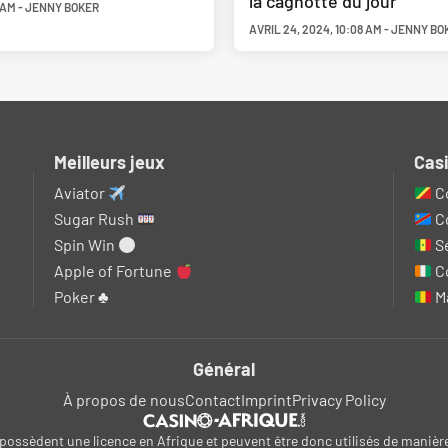
la cagnotte du jour
 AM
-
JENNY BOKER
AVRIL 24, 2024
,
10:08 AM
-
JENNY BO
Meilleurs jeux
Casi
Aviator
Co
Sugar Rush
C
Spin Win
S
Apple of Fortune
Co
Poker ♣️
Ma
Général
À propos de nous
Contact
Imprint
Privacy Policy
 possèdent une licence en Afrique et peuvent être donc utilisés de manière