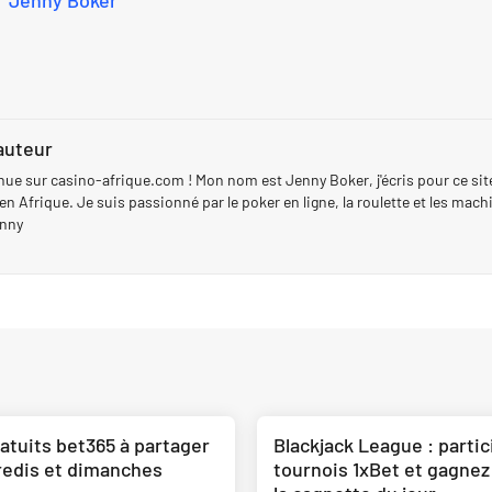
Jenny Boker
'auteur
nue sur casino-afrique.com ! Mon nom est Jenny Boker, j'écris pour ce sit
 en Afrique. Je suis passionné par le poker en ligne, la roulette et les mach
enny
ratuits bet365 à partager
Blackjack League : partic
redis et dimanches
tournois 1xBet et gagnez