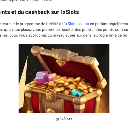
ints et du cashback sur 1xSlots
teur sur le programme de fidélité de
1xSlots casino
en pariant régulièrem
e que vous placez vous permet de récolter des points. Ces points sont c
enez, vous vous approchez du niveau supérieur dans le programme de fidé
@ 1xSlots