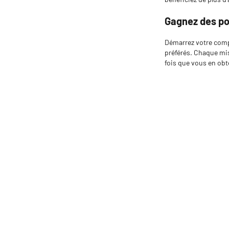
Gagnez des po
Démarrez votre comp
préférés. Chaque mis
fois que vous en obt