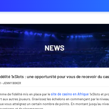
élité 1xSlots : une opportunité pour vous de recevoir du ca
M
-
JENNY BOKER
mme de fidélité mis en place par le
site de casino en Afrique
1xSlots et p
t aux autres joueurs. Gravissez les échelons en commençant par le niveau
ue vous atteignez un certain nombre de points. En montant jusqu’au nivea
’avantages et de récompenses.