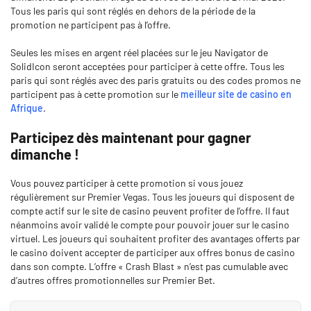
Tous les paris qui sont réglés en dehors de la période de la
promotion ne participent pas à l’offre.
Seules les mises en argent réel placées sur le jeu Navigator de
SolidIcon seront acceptées pour participer à cette offre. Tous les
paris qui sont réglés avec des paris gratuits ou des codes promos ne
participent pas à cette promotion sur le
meilleur site de casino en
Afrique
.
Participez dès maintenant pour gagner
dimanche !
Vous pouvez participer à cette promotion si vous jouez
régulièrement sur Premier Vegas. Tous les joueurs qui disposent de
compte actif sur le site de casino peuvent profiter de l’offre. Il faut
néanmoins avoir validé le compte pour pouvoir jouer sur le casino
virtuel. Les joueurs qui souhaitent profiter des avantages offerts par
le casino doivent accepter de participer aux offres bonus de casino
dans son compte. L’offre « Crash Blast » n’est pas cumulable avec
d’autres offres promotionnelles sur Premier Bet.