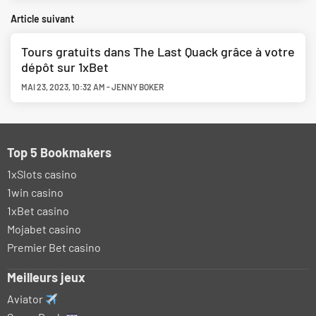
Article suivant
Tours gratuits dans The Last Quack grâce à votre
dépôt sur 1xBet
MAI 23, 2023
,
10:32 AM
-
JENNY BOKER
Top 5 Bookmakers
1xSlots casino
1win casino
1xBet casino
Mojabet casino
Premier Bet casino
Meilleurs jeux
Aviator