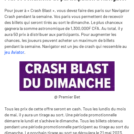
Pour jouer à « Crash Blast », vous devez faire des paris sur Navigator
Crash pendant la semaine. Vos paris vous permettent de recevoir
des billets qui seront tirés au sort le dimanche. Le plus chanceux
gagnera la somme astronomique de 1,300,000F CFA. Au total, il y
aura 50 prix à distribuer aux participants. Pour augmenter les
chances, les joueurs peuvent acheter un maximum de billets
pendant la semaine. Navigator est un jeu de crash qui ressemble au
jeu Aviator
.
@ Premier Bet
Tous les prix de cette offre seront en cash. Tous les lundis du mois
de mai, il y aura un tirage au sort. Une période promotionnelle
démarre le lundi et s’achève le dimanche. Tous les billets obtenus
pendant une période promotionnelle participent au tirage au sort du
dimanche. Le prochain tirage au sort se déroulera le 21 mai 2023.