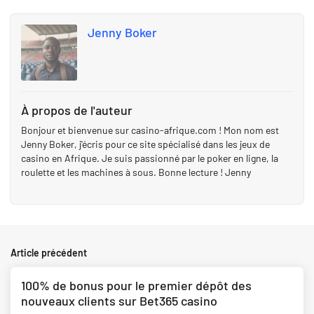
Jenny Boker
À propos de l'auteur
Bonjour et bienvenue sur casino-afrique.com ! Mon nom est
Jenny Boker, j'écris pour ce site spécialisé dans les jeux de
casino en Afrique. Je suis passionné par le poker en ligne, la
roulette et les machines à sous. Bonne lecture ! Jenny
Article précédent
100% de bonus pour le premier dépôt des
nouveaux clients sur Bet365 casino