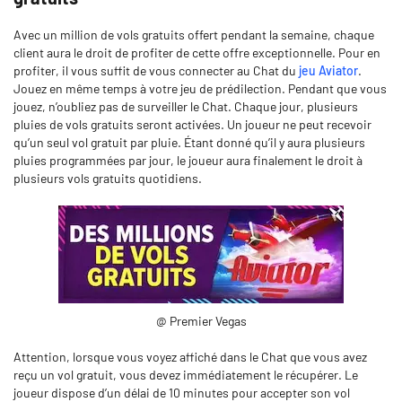
Avec un million de vols gratuits offert pendant la semaine, chaque
client aura le droit de profiter de cette offre exceptionnelle. Pour en
profiter, il vous suffit de vous connecter au Chat du
jeu Aviator
.
Jouez en même temps à votre jeu de prédilection. Pendant que vous
jouez, n’oubliez pas de surveiller le Chat. Chaque jour, plusieurs
pluies de vols gratuits seront activées. Un joueur ne peut recevoir
qu’un seul vol gratuit par pluie. Étant donné qu’il y aura plusieurs
pluies programmées par jour, le joueur aura finalement le droit à
plusieurs vols gratuits quotidiens.
@ Premier Vegas
Attention, lorsque vous voyez affiché dans le Chat que vous avez
reçu un vol gratuit, vous devez immédiatement le récupérer. Le
joueur dispose d’un délai de 10 minutes pour accepter son vol