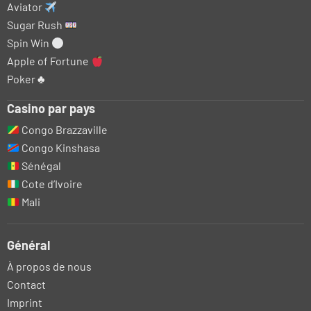
Aviator
Sugar Rush
Spin Win
Apple of Fortune
Poker ♣️
Casino par pays
Congo Brazzaville
Congo Kinshasa
Sénégal
Cote d’Ivoire
Mali
Général
À propos de nous
Contact
Imprint