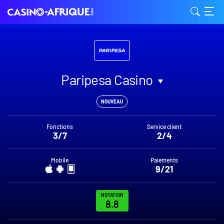
Paripesa Casino
NOUVEAU
Fonctions
Service client
3/7
2/4
Mobile
Paiements
9/21
NOTATION
8.8