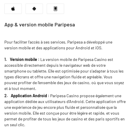
App & version mobile Paripesa
Pour faciliter l’accès à ses services, Paripesa a développé une
version mobile et des applications pour Android et iOS.
Version mobile :
La version mobile de Paripesa Casino est
accessible directement depuis le navigateur web de votre
smartphone ou tablette. Elle est optimisée pour s’adapter à tous les
types d’écrans et offre une navigation fluide et agréable. Vous
pouvez profiter de l’ensemble des jeux de casino, où que vous soyez
et à tout moment.
Application Android :
Paripesa Casino propose également une
application dédiée aux utilisateurs d’Android. Cette application offre
une expérience de jeu encore plus fluide et personnalisée que la
version mobile. Elle est conçue pour être légère et rapide, et vous
permet de profiter de tous les jeux de casino et des paris sportifs en
un seul clic.