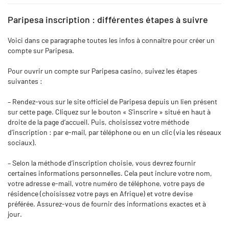
Paripesa inscription : différentes étapes à suivre
Voici dans ce paragraphe toutes les infos à connaître pour créer un
compte sur Paripesa.
Pour ouvrir un compte sur Paripesa casino, suivez les étapes
suivantes :
– Rendez-vous sur le site officiel de Paripesa depuis un lien présent
sur cette page. Cliquez sur le bouton « S’inscrire » situé en haut à
droite de la page d’accueil. Puis, choisissez votre méthode
d’inscription : par e-mail, par téléphone ou en un clic (via les réseaux
sociaux).
– Selon la méthode d’inscription choisie, vous devrez fournir
certaines informations personnelles. Cela peut inclure votre nom,
votre adresse e-mail, votre numéro de téléphone, votre pays de
résidence (choisissez votre pays en Afrique) et votre devise
préférée. Assurez-vous de fournir des informations exactes et à
jour.