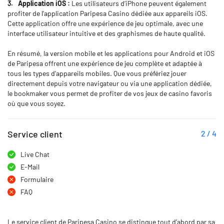
Application iOS :
Les utilisateurs d’iPhone peuvent également
profiter de l’application Paripesa Casino dédiée aux appareils iOS.
Cette application offre une expérience de jeu optimale, avec une
interface utilisateur intuitive et des graphismes de haute qualité.
En résumé, la version mobile et les applications pour Android et iOS
de Paripesa offrent une expérience de jeu complète et adaptée à
tous les types d’appareils mobiles. Que vous préfériez jouer
directement depuis votre navigateur ou via une application dédiée,
le bookmaker vous permet de profiter de vos jeux de casino favoris
où que vous soyez.
Service client
2
/
4
Live Chat
E-Mail
Formulaire
FAQ
Le service client de Paripesa Casino se distingue tout d’abord par sa