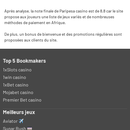
Après analyse, la note finale de Paripesa casino est de 8.8 car le site
propose aux joueurs une liste de jeux variés et de nombreuses
méthodes de paiement en Afrique.
De plus, un bonus de bienvenue et des promotions régulières sont
proposées aux clients du site.
Top 5 Bookmakers
1xSlots casino
1win casino
1xBet casino
Mojabet casino
Premier Bet casino
Meilleurs jeux
Aviator
Sugar Rush