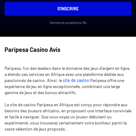
S'INSCRIRE
Termes et conditions 18+
Paripesa Casino Avis
Paripesa, l’un des leaders dans le domaine des jeux d’argent en ligne,
a étendu ses services en Afrique avec une plateforme dédiée aux
passionnés de casino. Ainsi, le
site de casino
Paripesa offre une
expérience de jeu en ligne exceptionnelle, combinant une large
gamme de jeux et des bonus attractifs.
Le site de casino Paripesa en Afrique est conçu pour répondre aux
besoins des joueurs africains, en proposant une interface conviviale
et facile à naviguer. Que vous soyez un joueur débutant ou
expérimenté, vous trouverez certainement votre bonheur parmi la
vaste sélection de jeux proposés.