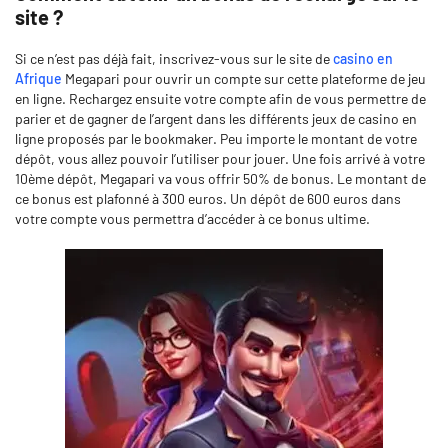
site ?
Si ce n’est pas déjà fait, inscrivez-vous sur le site de
casino en
Afrique
Megapari pour ouvrir un compte sur cette plateforme de jeu
en ligne. Rechargez ensuite votre compte afin de vous permettre de
parier et de gagner de l’argent dans les différents jeux de casino en
ligne proposés par le bookmaker. Peu importe le montant de votre
dépôt, vous allez pouvoir l’utiliser pour jouer. Une fois arrivé à votre
10ème dépôt, Megapari va vous offrir 50% de bonus. Le montant de
ce bonus est plafonné à 300 euros. Un dépôt de 600 euros dans
votre compte vous permettra d’accéder à ce bonus ultime.