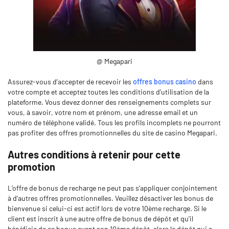
@ Megapari
Assurez-vous d’accepter de recevoir les
offres bonus casino
dans
votre compte et acceptez toutes les conditions d’utilisation de la
plateforme. Vous devez donner des renseignements complets sur
vous, à savoir, votre nom et prénom, une adresse email et un
numéro de téléphone validé. Tous les profils incomplets ne pourront
pas profiter des offres promotionnelles du site de casino Megapari.
Autres conditions à retenir pour cette
promotion
L’offre de bonus de recharge ne peut pas s’appliquer conjointement
à d’autres offres promotionnelles. Veuillez désactiver les bonus de
bienvenue si celui-ci est actif lors de votre 10ème recharge. Si le
client est inscrit à une autre offre de bonus de dépôt et qu’il
bénéficie de ce bonus avant son 10ème dépôt, alors le dépôt qui a