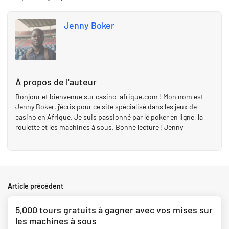
Jenny Boker
À propos de l'auteur
Bonjour et bienvenue sur casino-afrique.com ! Mon nom est
Jenny Boker, j'écris pour ce site spécialisé dans les jeux de
casino en Afrique. Je suis passionné par le poker en ligne, la
roulette et les machines à sous. Bonne lecture ! Jenny
Article précédent
5,000 tours gratuits à gagner avec vos mises sur
les machines à sous