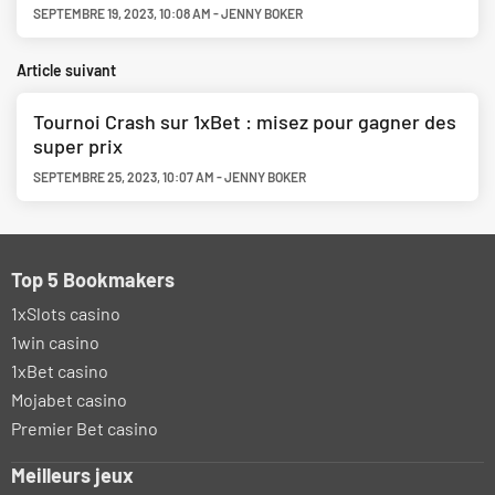
SEPTEMBRE 19, 2023
,
10:08 AM
-
JENNY BOKER
Article suivant
Tournoi Crash sur 1xBet : misez pour gagner des
super prix
SEPTEMBRE 25, 2023
,
10:07 AM
-
JENNY BOKER
Top 5 Bookmakers
1xSlots casino
1win casino
1xBet casino
Mojabet casino
Premier Bet casino
Meilleurs jeux