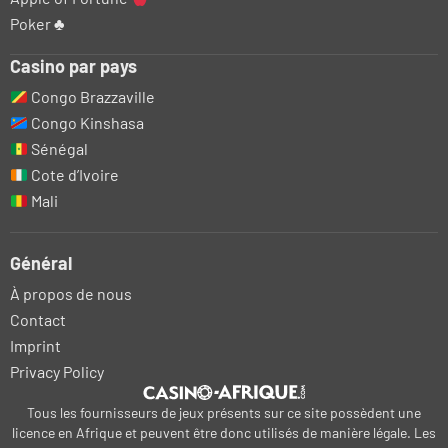
Poker ♣️
Casino par pays
Congo Brazzaville
Congo Kinshasa
Sénégal
Cote d’Ivoire
Mali
Général
À propos de nous
Contact
Imprint
Privacy Policy
Tous les fournisseurs de jeux présents sur ce site possèdent une
licence en Afrique et peuvent être donc utilisés de manière légale. Les