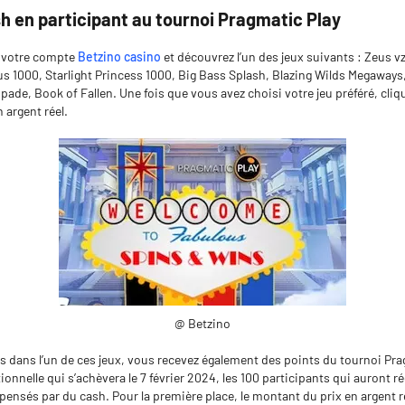
h en participant au tournoi Pragmatic Play
 votre compte
Betzino casino
et découvrez l’un des jeux suivants : Zeus v
s 1000, Starlight Princess 1000, Big Bass Splash, Blazing Wilds Megaway
de, Book of Fallen. Une fois que vous avez choisi votre jeu préféré, cliqu
n argent réel.
@ Betzino
s dans l’un de ces jeux, vous recevez également des points du tournoi Prag
onnelle qui s’achèvera le 7 février 2024, les 100 participants qui auront ré
ensés par du cash. Pour la première place, le montant du prix en argent r