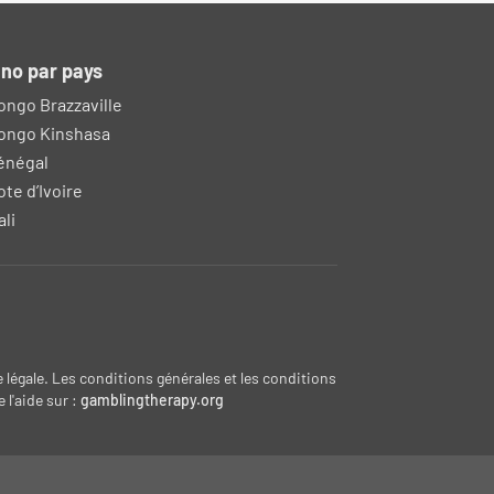
no par pays
ngo Brazzaville
ongo Kinshasa
énégal
te d’Ivoire
li
 légale. Les conditions générales et les conditions
l'aide sur :
gamblingtherapy.org