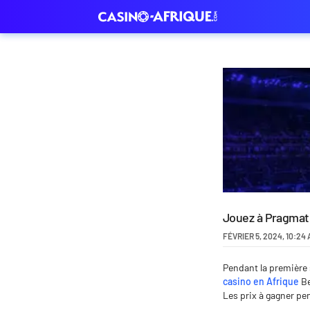
Jouez à Pragmati
FÉVRIER 5, 2024
,
10:24
Pendant la première 
casino en Afrique
Be
Les prix à gagner pe