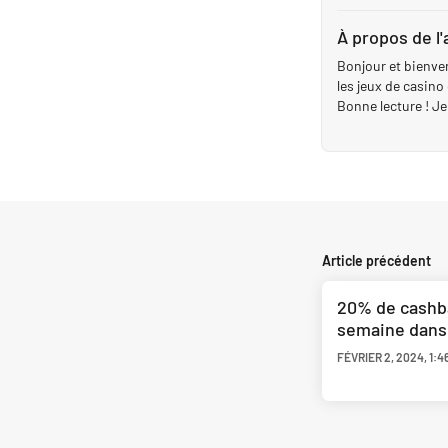
À propos de l
Bonjour et bienve
les jeux de casino
Bonne lecture ! J
Article précédent
20% de cashb
semaine dans 
FÉVRIER 2, 2024
,
1:4