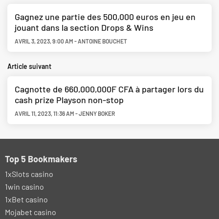
Gagnez une partie des 500,000 euros en jeu en
jouant dans la section Drops & Wins
AVRIL 3, 2023
,
9:00 AM
-
ANTOINE BOUCHET
Article suivant
Cagnotte de 660,000,000F CFA à partager lors du
cash prize Playson non-stop
AVRIL 11, 2023
,
11:36 AM
-
JENNY BOKER
Top 5 Bookmakers
1xSlots casino
1win casino
1xBet casino
Mojabet casino