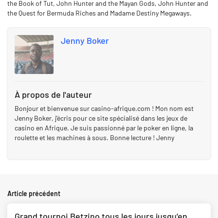
the Book of Tut, John Hunter and the Mayan Gods, John Hunter and
the Quest for Bermuda Riches and Madame Destiny Megaways.
Jenny Boker
À propos de l'auteur
Bonjour et bienvenue sur casino-afrique.com ! Mon nom est
Jenny Boker, j'écris pour ce site spécialisé dans les jeux de
casino en Afrique. Je suis passionné par le poker en ligne, la
roulette et les machines à sous. Bonne lecture ! Jenny
Article précédent
Grand tournoi Betzino tous les jours jusqu’en