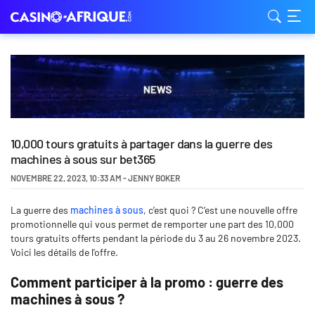
10,000 tours gratuits à partager dans la guerre des
machines à sous sur bet365
NOVEMBRE 22, 2023
,
10:33 AM
-
JENNY BOKER
La guerre des
machines à sous
, c’est quoi ? C’est une nouvelle offre
promotionnelle qui vous permet de remporter une part des 10,000
tours gratuits offerts pendant la période du 3 au 26 novembre 2023.
Voici les détails de l’offre.
Comment participer à la promo : guerre des
machines à sous ?