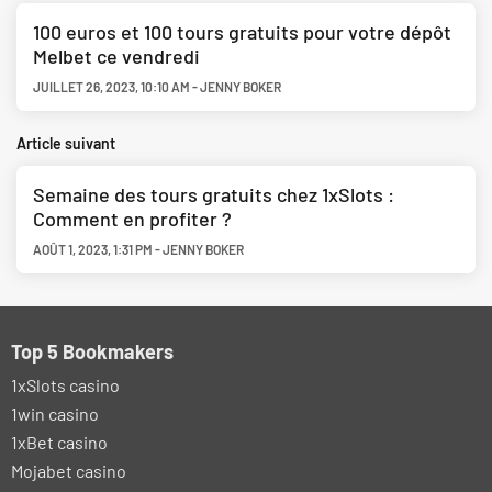
100 euros et 100 tours gratuits pour votre dépôt
Melbet ce vendredi
JUILLET 26, 2023
,
10:10 AM
-
JENNY BOKER
Article suivant
Semaine des tours gratuits chez 1xSlots :
Comment en profiter ?
AOÛT 1, 2023
,
1:31 PM
-
JENNY BOKER
Top 5 Bookmakers
1xSlots casino
1win casino
1xBet casino
Mojabet casino