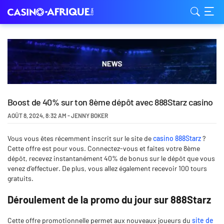
Boost de 40% sur ton 8ème dépôt avec 888Starz casino
AOÛT 8, 2024
,
8:32 AM
-
JENNY BOKER
Vous vous êtes récemment inscrit sur le site de
casino 888Starz
?
Cette offre est pour vous. Connectez-vous et faites votre 8ème
dépôt, recevez instantanément 40% de bonus sur le dépôt que vous
venez d’effectuer. De plus, vous allez également recevoir 100 tours
gratuits.
Déroulement de la promo du jour sur 888Starz
Cette offre promotionnelle permet aux nouveaux joueurs du
site de