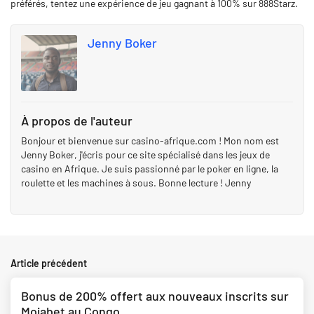
préférés, tentez une expérience de jeu gagnant à 100% sur 888Starz.
Jenny Boker
À propos de l'auteur
Bonjour et bienvenue sur casino-afrique.com ! Mon nom est
Jenny Boker, j'écris pour ce site spécialisé dans les jeux de
casino en Afrique. Je suis passionné par le poker en ligne, la
roulette et les machines à sous. Bonne lecture ! Jenny
Article précédent
Bonus de 200% offert aux nouveaux inscrits sur
Mojabet au Congo