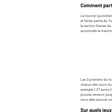
Comment parti
Le tournoi quotidie
et faites partie du 
la section Games du 
accumulés le maximu
Les 3 premiers du t
chacun des tours du 
exemple 1,27 euros (
pouvez recevoir jusq
vous allez assurer v
Sur quels jeux