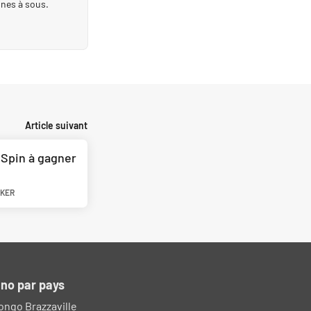
ines à sous.
Article suivant
 Spin à gagner
OKER
no par pays
ngo Brazzaville