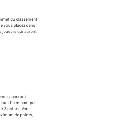
sommet du classement
e vous placez dans
s joueurs qui auront
5ème gagneront
 jour. En misant par
ir 3 points. Vous
maximum de points,