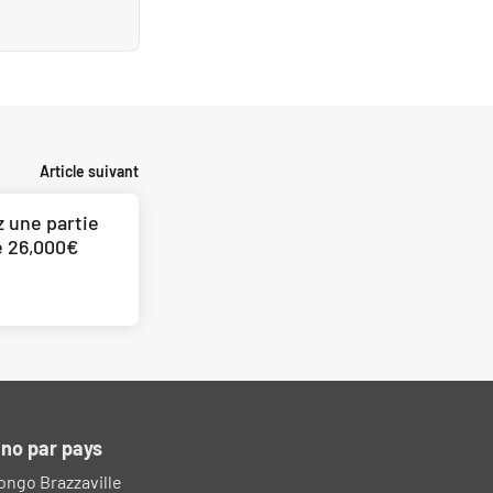
Article suivant
 une partie
e 26,000€
no par pays
ngo Brazzaville