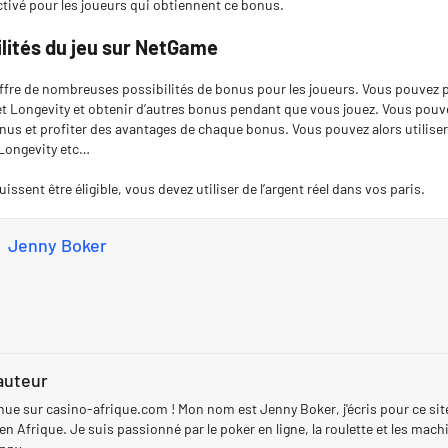
ctivé pour les joueurs qui obtiennent ce bonus.
ilités du jeu sur NetGame
fre de nombreuses possibilités de bonus pour les joueurs. Vous pouvez p
et Longevity et obtenir d’autres bonus pendant que vous jouez. Vous pouve
s et profiter des avantages de chaque bonus. Vous pouvez alors utiliser
 Longevity etc…
issent être éligible, vous devez utiliser de l’argent réel dans vos paris.
Jenny Boker
'auteur
nue sur casino-afrique.com ! Mon nom est Jenny Boker, j'écris pour ce sit
 en Afrique. Je suis passionné par le poker en ligne, la roulette et les mach