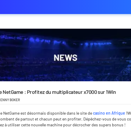
 NetGame : Profitez du multiplicateur x7000 sur 1Win
JENNY BOKER
e NetGame est désormais disponible dans le site de
casino en Afrique
1Wi
tombent de partout et chacun peut en profiter. Dépêchez-vous de vous co
 à utiliser cette nouvelle machine pour décrocher des supers bonus !