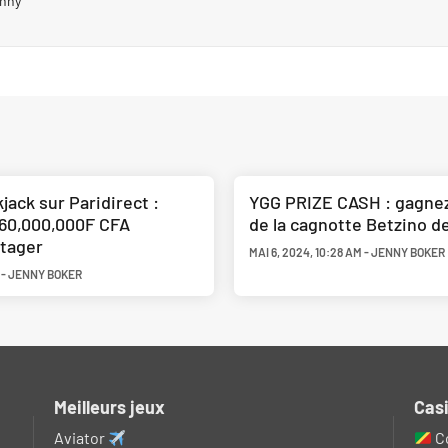
enny
jack sur Paridirect :
YGG PRIZE CASH : gagnez
660,000,000F CFA
de la cagnotte Betzino d
rtager
MAI 6, 2024
,
10:28 AM
-
JENNY BOKER
-
JENNY BOKER
Meilleurs jeux
Casi
Aviator
Co